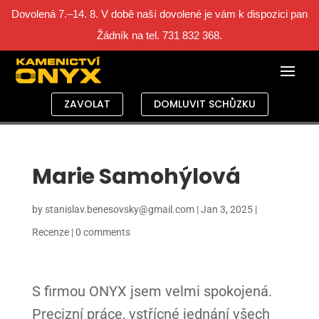
Dovolená 7.–14. 8. V době naší dovolené je vám k dispozici pan
Žádník na tel. 731 832 368.
ZAVOLAT
DOMLUVIT SCHŮZKU
Marie Samohýlová
by
stanislav.benesovsky@gmail.com
|
Jan 3, 2025
|
Recenze
|
0 comments
S firmou ONYX jsem velmi spokojená.
Precizní práce, vstřícné jednání všech