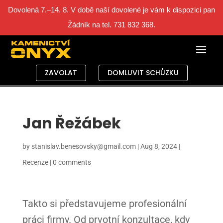
Dovolená 7.–14. 8. V době naší dovolené je vám k dispozici pan
Žádník na tel. 731 832 368.
ZAVOLAT
DOMLUVIT SCHŮZKU
Jan Řežábek
by
stanislav.benesovsky@gmail.com
|
Aug 8, 2024
|
Recenze
|
0 comments
Takto si představujeme profesionální
práci firmy. Od prvotní konzultace, kdy