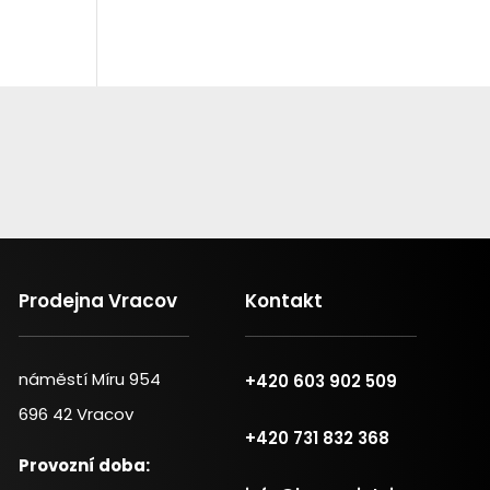
Prodejna Vracov
Kontakt
náměstí Míru 954
+420 603 902 509
696 42 Vracov
+420 731 832 368
Provozní doba: