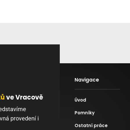
Navigace
ků
ve Vracově
Úvod
ředstavíme
Pomníky
vná provedení i
Ostatní práce