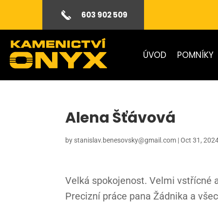
603 902 509
ÚVOD
POMNÍKY
Alena Šťávová
by
stanislav.benesovsky@gmail.com
|
Oct 31, 202
Velká spokojenost. Velmi vstřícné a 
Precizní práce pana Žádnika a vše