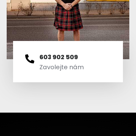
603 902 509

Zavolejte nám