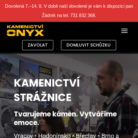
Dovolená 7.–14. 8. V době naší dovolené je vám k dispozici pan
Žádník na tel. 731 832 368.
ZAVOLAT
DOMLUVIT SCHŮZKU
Video
Player
KAMENICTVÍ
STRÁŽNICE
Tvarujeme kámen. Vytváříme
emoce.
Vracov • Hodonínsko • Břeclav • Brno a